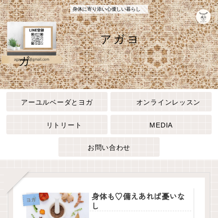
身体に寄り添い心優しい暮らし
アガヨ
ガ
アーユルベーダとヨガ
オンラインレッスン
リトリート
MEDIA
お問い合わせ
身体も♡備えあれば憂いな
ヨガ
し