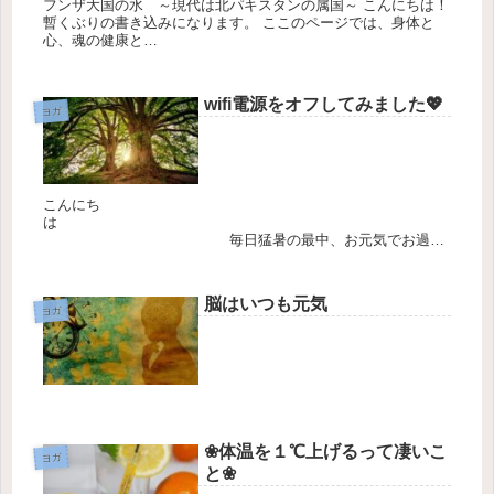
フンザ大国の水 ～現代は北パキスタンの属国～ こんにちは！
暫くぶりの書き込みになります。 ここのページでは、身体と
心、魂の健康と
は？ とい
う事柄に...
wifi電源をオフしてみました💖
ヨガ
こんにち
は
毎日猛暑の最中、お元気でお過ご
しでしょうか？ 今日は、気になる電磁波について少しお話しし
てみました💖 宜しくお願いします。...
脳はいつも元気
ヨガ
❀体温を１℃上げるって凄いこ
ヨガ
と❀